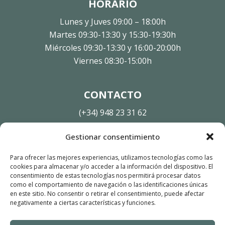
HORARIO
Lunes y Juves 09:00 – 18:00h
Martes 09:30-13:30 y 15:30-19:30h
Miércoles 09:30-13:30 y 16:00-20:00h
Viernes 08:30-15:00h
CONTACTO
(+34) 948 23 31 62
info@clinicamontes.es
Gestionar consentimiento
Calle Sangüesa, 16, Entpta Izq.
Para ofrecer las mejores experiencias, utilizamos tecnologías como las
31003 Pamplona, Navarra
cookies para almacenar y/o acceder a la información del dispositivo. El
consentimiento de estas tecnologías nos permitirá procesar datos
como el comportamiento de navegación o las identificaciones únicas
AVISOS LEGALES
en este sitio. No consentir o retirar el consentimiento, puede afectar
negativamente a ciertas características y funciones.
Aviso legal
Política de privacidad