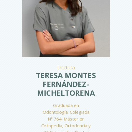
Doctora
TERESA MONTES
FERNÁNDEZ-
MICHELTORENA
Graduada en
Odontología. Colegiada
Nº 764. Máster en
Ortopedia, Ortodoncia y